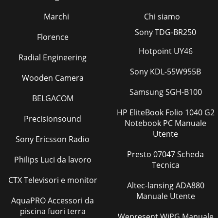
Marchi
Chi siamo
Sony TDG-BR250
Florence
Hotpoint UY46
Radial Engineering
Sony KDL-55W955B
Wooden Camera
Samsung SGH-B100
BELGACOM
HP EliteBook Folio 1040 G2
Precisionsound
Notebook PC Manuale
Utente
Sony Ericsson Radio
Presto 07047 Scheda
Philips Luci da lavoro
Tecnica
CTX Televisori e monitor
Altec-lansing ADA880
Manuale Utente
AquaPRO Accessori da
piscina fuori terra
Wepresent WiPG Manuale