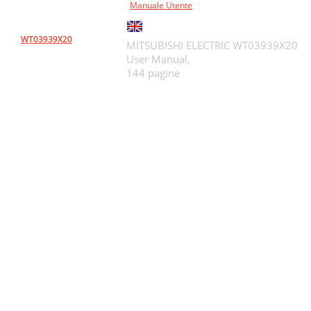
Manuale Utente
WT03939X20
MITSUBISHI ELECTRIC WT03939X20
User Manual,
144 pagine