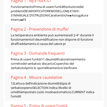
Pagina 1 - MJ-E16VX-S1
FunzionamentoPrima di usare l’unitàRisoluzionedei
problemiDEUMIDIFICATOREMODELLOMJ-E16VX-
S1MANUALE D’ISTRUZIONICaratteristiche●Asciugatura
interna●Fil
Pagina 2 - Prevenzione di muffe/
La temperatura ambiente può aumentaredi 2-4° durante il
funzionamentoIl deumidificatore non dispone di funzione
diraffreddamento.A causa del calore pr
Pagina 3 - Domande frequenti
Prima di usare l’unitàI11 deumidificatoreInserimento
correttodel serbatoio discaricoCoperchio del
serbatoioAprire lo sportelloanteriore.Verificare
Pagina 4 - Misure cautelative
12Lettura dell’indicazione diumiditàSpia di
serbatoiopienoSELECTION indica illivello di
umiditàimpostato (solo modoautomatico).CURRENT indica
l’umidit
Pagina 5 - Prima di usare l’unità