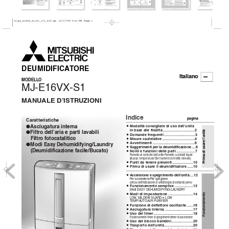
it_mj_e16vx_s1(01_17)_e33.qx  12/17/09 3:21 PM  Page 1
DEUMIDIFICA
T
ORE
Italiano
I
MODELLO
MJ-E16VX-S1
MANU
ALE D’ISTR
UZIONI
Indice
pagina
Caratteristiche
Asciugatura interna
●
Modalità consigliate di uso dell’unità
¡
in base alle finalità
................................2
Prima di usare l’unità
Filtr
o dell’aria e par
ti lav
abili 
●
Domande frequenti
...............................3
¡
Filtr
o f
otocatalitico
Misure cautelative
.................................4
¡
A
vvertimenti ..........................................6
¡
Modi Easy Dehumidifying/Laundry
●
Suggerimenti per la deumidificazione
....6
¡
(Deumidificazione facile/Bucato)
Nomi e funzioni delle parti
...................7
¡
P
annello di controllo dell’unità-P
annello a cristalli liquidi
(Bassa temperatura/Sbrinamento/Umidità ele
vata)
Punti da tenere presenti
.....................10
¡
Prima di usare il deumidificatore
......10
¡
Accensione e spegnimento dell’unità
....12
¡
P
er accendere/P
er spegnere
Lettura dell’indicazione di umidità/spia di serbatoio pieno
Funzionamento semplice
...................13
¡
Modi EASY DEHUMIDIFYING/LA
UNDR
Y
Modi di impostazione
.........................14
Funzionamento
¡
LO
W
, MILDEW GUARD e LO
W
TEMP/A
UTO/AIR PURIFIER
Funzione di deflettore oscillante
.......16
¡
Asciugatura interna
............................17
¡
Uso del timer
.......................................18
¡
Funzionamento timer di spegnimento/timer di accensione
Uso del blocco bambini......................20
¡
T
raspor
to dell’unità
.............................20
¡