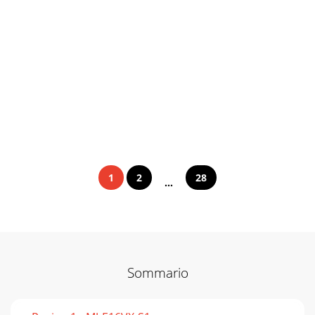
1
2
28
...
Sommario