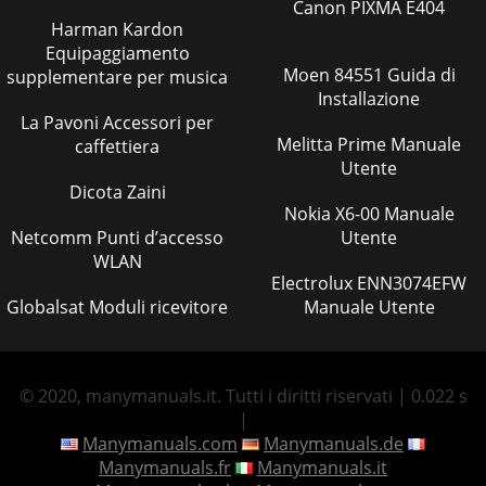
Canon PIXMA E404
Harman Kardon
Equipaggiamento
Moen 84551 Guida di
supplementare per musica
Installazione
La Pavoni Accessori per
Melitta Prime Manuale
caffettiera
Utente
Dicota Zaini
Nokia X6-00 Manuale
Netcomm Punti d’accesso
Utente
WLAN
Electrolux ENN3074EFW
Globalsat Moduli ricevitore
Manuale Utente
© 2020, manymanuals.it. Tutti i diritti riservati | 0.022 s
|
Manymanuals.com
Manymanuals.de
Manymanuals.fr
Manymanuals.it