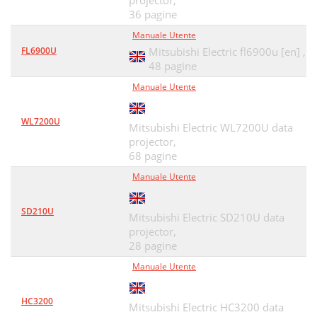
projector,
Troubleshooting
41
36 pagine
Manuale Utente
Specifications
42
FL6900U
Mitsubishi Electric fl6900u [en] ,
Dimensions
43
48 pagine
Manuale Utente
Timing chart
43
Spare lamp: VLT-XD95LP
44
WL7200U
Mitsubishi Electric WL7200U data
projector,
68 pagine
Manuale Utente
SD210U
Mitsubishi Electric SD210U data
projector,
28 pagine
Manuale Utente
HC3200
Mitsubishi Electric HC3200 data