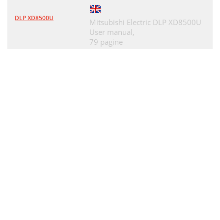
DLP XD8500U
Mitsubishi Electric DLP XD8500U
User manual,
79 pagine