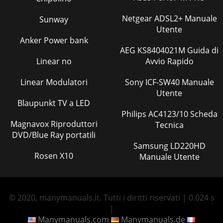
Netgear ADSL2+ Manuale
Sunway
Utente
Anker Power bank
AEG KS8404021M Guida di
Linear no
Avvio Rapido
Linear Modulatori
Sony ICF-SW40 Manuale
Utente
Blaupunkt TV a LED
Philips AC4123/10 Scheda
Magnavox Riproduttori
Tecnica
DVD/Blue Ray portatili
Samsung LD220HD
Rosen X10
Manuale Utente
© 2020, manymanuals.it. Tutti i diritti riservati | 0.024 s
|
Manymanuals.com
Manymanuals.de