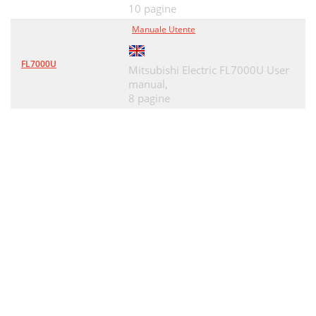
10 pagine
Manuale Utente
FL7000U
Mitsubishi Electric FL7000U User
manual,
8 pagine