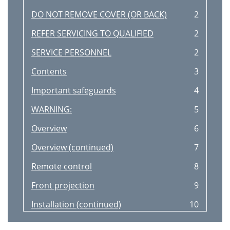
DO NOT REMOVE COVER (OR BACK)
2
REFER SERVICING TO QUALIFIED
2
SERVICE PERSONNEL
2
Contents
3
Important safeguards
4
WARNING:
5
Overview
6
Overview (continued)
7
Remote control
8
Front projection
9
Installation (continued)
10
Projector + AV device
12