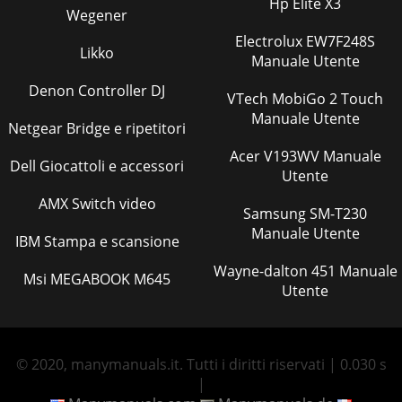
Hp Elite X3
Wegener
Electrolux EW7F248S
Likko
Manuale Utente
Denon Controller DJ
VTech MobiGo 2 Touch
Manuale Utente
Netgear Bridge e ripetitori
Acer V193WV Manuale
Dell Giocattoli e accessori
Utente
AMX Switch video
Samsung SM-T230
Manuale Utente
IBM Stampa e scansione
Wayne-dalton 451 Manuale
Msi MEGABOOK M645
Utente
© 2020, manymanuals.it. Tutti i diritti riservati | 0.030 s
|