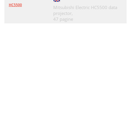
HC5500
Mitsubishi Electric HC5500 data
projector,
47 pagine