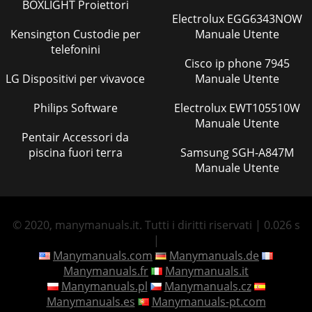
BOXLIGHT Proiettori
Electrolux EGG6343NOW
Kensington Custodie per
Manuale Utente
telefonini
Cisco ip phone 7945
LG Dispositivi per vivavoce
Manuale Utente
Philips Software
Electrolux EWT105510W
Manuale Utente
Pentair Accessori da
piscina fuori terra
Samsung SGH-A847M
Manuale Utente
© 2020, manymanuals.it. Tutti i diritti riservati | 0.026 s
|
Manymanuals.com
Manymanuals.de
Manymanuals.fr
Manymanuals.it
Manymanuals.pl
Manymanuals.cz
Manymanuals.es
Manymanuals-pt.com