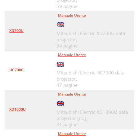
projector,
GAMMA MODE DYNAMIC
40
59 pagine
Manuale Utente
When USER is selected:
40
SUPER RESOLUTION
41
XD200U
Mitsubishi Electric XD200U data
NCM−USER
41
projector,
34 pagine
- USER menu
43
Manuale Utente
Initial network settings
44
HC7000
Mitsubishi Electric HC7000 data
IP Settings
45
projector,
Setting the control system
47 pagine
46
Manuale Utente
NETWORK RESET
47
Advanced features
48
XD1000U
Mitsubishi Electric XD1000U data
projector [no] ,
Advanced features (continued)
49
41 pagine
Sub image
50
Manuale Utente