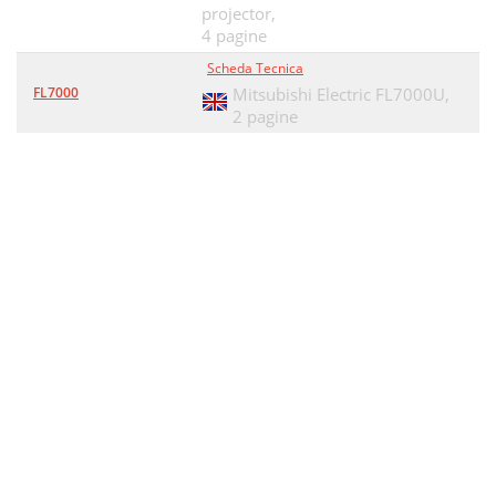
projector,
4 pagine
Scheda Tecnica
FL7000
Mitsubishi Electric FL7000U,
2 pagine