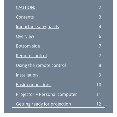
CAUTION:
2
Contents
3
Important safeguards
4
Overview
6
Bottom side
7
Remote control
7
Using the remote control
8
Installation
9
Basic connections
10
Projector + Personal computer
11
Getting ready for projection
12
3 • 7 • 8
13