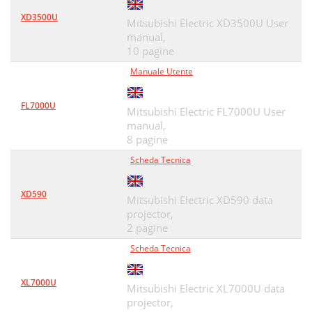
XD3500U
Mitsubishi Electric XD3500U User
manual,
10 pagine
Manuale Utente
FL7000U
Mitsubishi Electric FL7000U User
manual,
8 pagine
Scheda Tecnica
XD590
Mitsubishi Electric XD590 data
projector,
2 pagine
Scheda Tecnica
XL7000U
Mitsubishi Electric XL7000U data
projector,