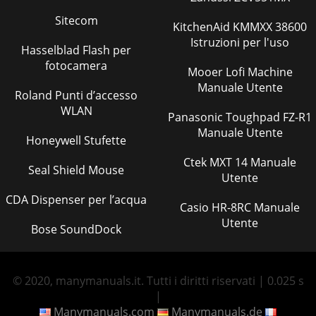
Sitecom
KitchenAid KMMXX 38600
Istruzioni per l'uso
Hasselblad Flash per
fotocamera
Mooer Lofi Machine
Manuale Utente
Roland Punti d’accesso
WLAN
Panasonic Toughpad FZ-R1
Manuale Utente
Honeywell Stufette
Ctek MXT 14 Manuale
Seal Shield Mouse
Utente
CDA Dispenser per l’acqua
Casio HR-8RC Manuale
Utente
Bose SoundDock
© 2020, manymanuals.it. Tutti i diritti riservati | 0.025 s
|
Manymanuals.com
Manymanuals.de