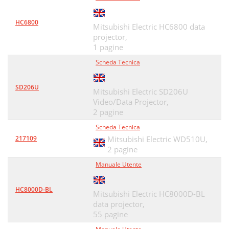
HC6800
Mitsubishi Electric HC6800 data
projector,
1 pagine
Scheda Tecnica
SD206U
Mitsubishi Electric SD206U
Video/Data Projector,
2 pagine
Scheda Tecnica
217109
Mitsubishi Electric WD510U,
2 pagine
Manuale Utente
HC8000D-BL
Mitsubishi Electric HC8000D-BL
data projector,
55 pagine