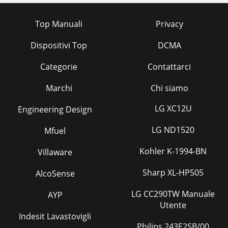
Top Manuali
Privacy
Dispositivi Top
DCMA
Categorie
Contattarci
Marchi
Chi siamo
LG XC12U
Engineering Design
LG ND1520
Mfuel
Kohler K-1994-BN
Villaware
Sharp XL-HP505
AlcoSense
LG CC290TW Manuale
AYP
Utente
Indesit Lavastovigli
Philips 243E2SB/00