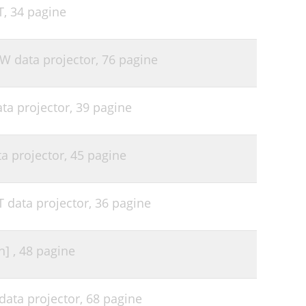
T,
34 pagine
32
33
-W data projector,
76 pagine
34
35
ata projector,
39 pagine
36
38
ta projector,
45 pagine
40
40
T data projector,
36 pagine
42
n] ,
48 pagine
data projector,
68 pagine