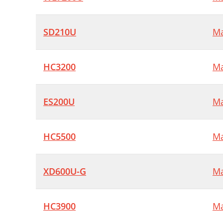
SD210U
Ma
HC3200
Ma
ES200U
Ma
HC5500
Ma
XD600U-G
Ma
HC3900
Ma