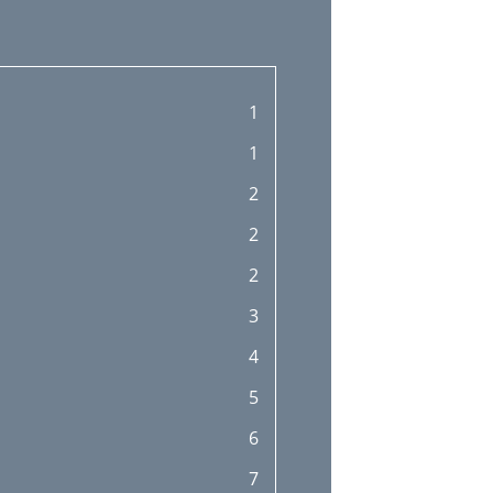
1
1
2
2
2
3
4
5
6
7