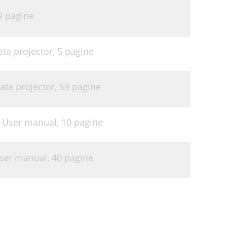
9 pagine
ata projector,
5 pagine
ata projector,
59 pagine
G User manual,
10 pagine
User manual,
40 pagine