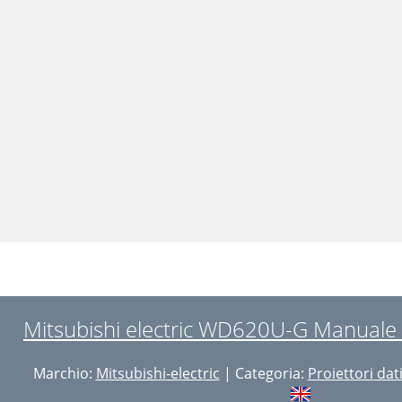
Mitsubishi electric WD620U-G Manuale 
Marchio:
Mitsubishi-electric
| Categoria:
Proiettori dat