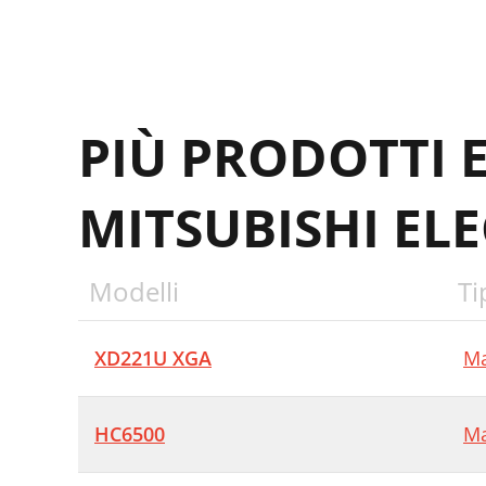
I
L
PIÙ PRODOTTI 
Q
M
MITSUBISHI ELE
I
I
Modelli
Ti
P
C
XD221U XGA
Ma
I
HC6500
Ma
N