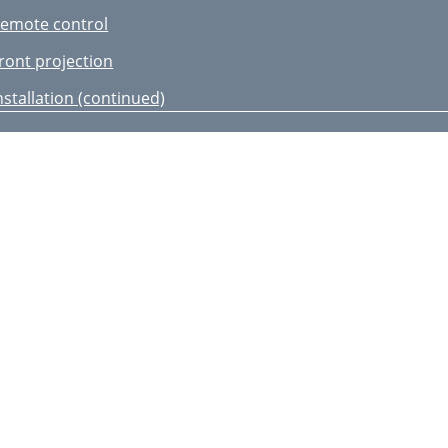
emote control
ront projection
nstallation (continued)
rojector + AV device
quipment having an
DMI terminal
asic connections (continued)
ress the S
reparation
ress the T
ower-on
OLUME 10