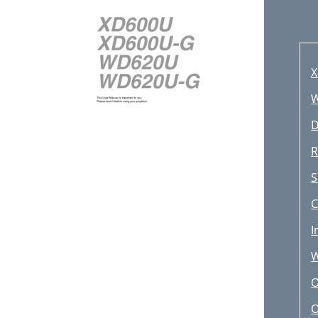
X
D
R
S
C
I
O
O