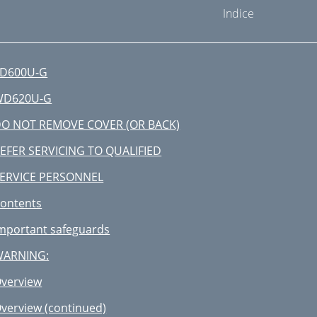
Indice
D600U-G
WD620U-G
O NOT REMOVE COVER (OR BACK)
EFER SERVICING TO QUALIFIED
ERVICE PERSONNEL
ontents
mportant safeguards
WARNING:
verview
verview (continued)