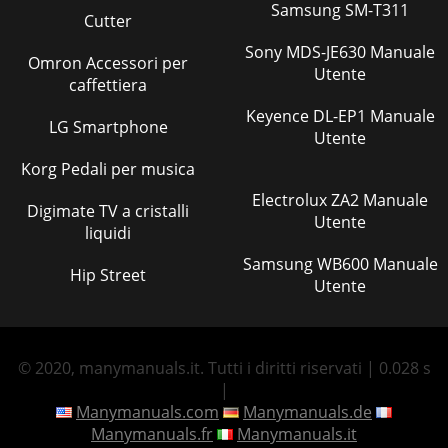
Samsung SM-T311
Cutter
Sony MDS-JE630 Manuale
Omron Accessori per
Utente
caffettiera
Keyence DL-EP1 Manuale
LG Smartphone
Utente
Korg Pedali per musica
Electrolux ZA2 Manuale
Digimate TV a cristalli
Utente
liquidi
Samsung WB600 Manuale
Hip Street
Utente
© 2020, manymanuals.it. Tutti i diritti riservati | 0.028 s
|
Manymanuals.com
Manymanuals.de
Manymanuals.fr
Manymanuals.it