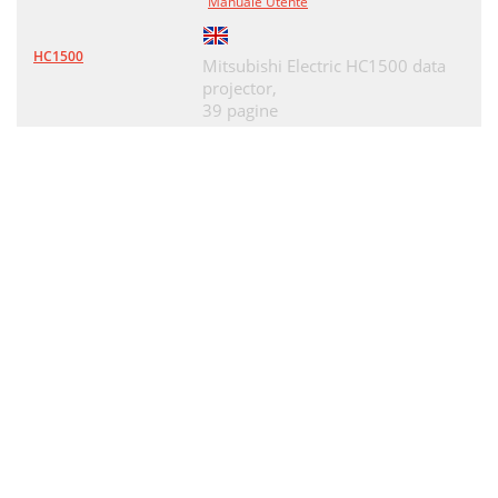
Manuale Utente
HC1500
Mitsubishi Electric HC1500 data
projector,
39 pagine