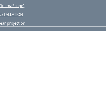
CinemaScope)
NSTALLATION
ear projection
RIGGER terminal
iewing video images
. Plugging in the power cord
. Projecting images
o stop projecting:
:3 16:9 ZOOM1 ZOOM2 STRETCH
ANAMORPHIC1 ANAMORPHIC2
ow to change the settings:
iewing computer images