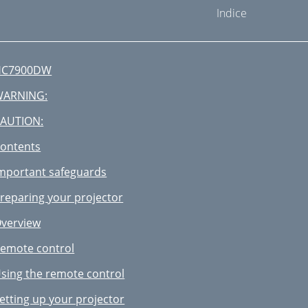
Indice
HC7900DW
WARNING:
AUTION:
ontents
mportant safeguards
reparing your projector
verview
emote control
sing the remote control
etting up your projector