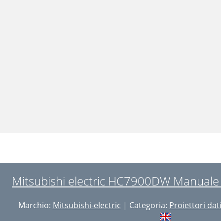
Mitsubishi electric HC7900DW Manuale 
Marchio:
Mitsubishi-electric
| Categoria:
Proiettori dat