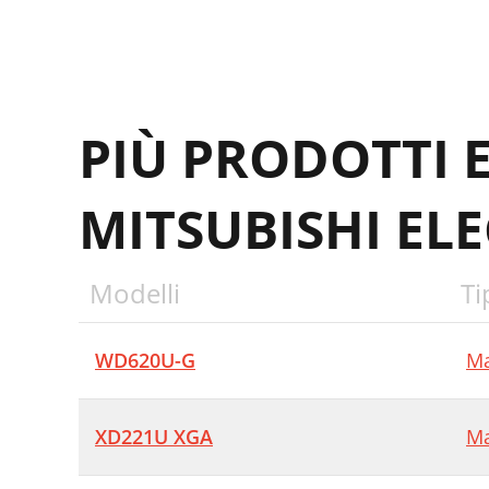
A
S
V
PIÙ PRODOTTI 
V
M
MITSUBISHI ELE
M
A
Modelli
Ti
A
T
WD620U-G
Ma
T
L
XD221U XGA
Ma
K