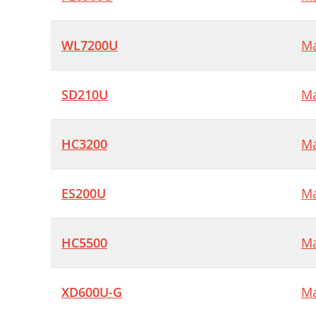
WL7200U
Ma
SD210U
Ma
HC3200
Ma
ES200U
Ma
HC5500
Ma
XD600U-G
Ma