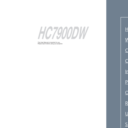
C
C
I
P
O
R
U
S