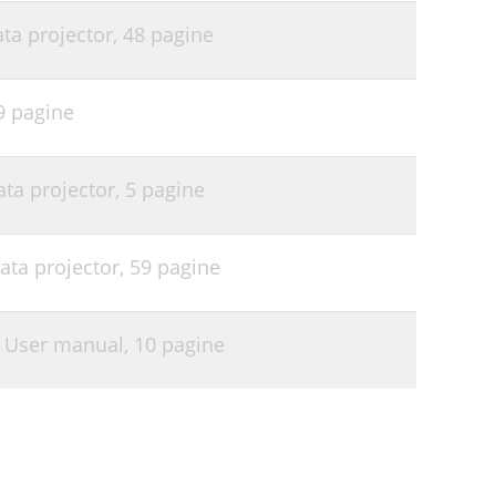
ata projector,
48 pagine
9 pagine
ata projector,
5 pagine
ata projector,
59 pagine
G User manual,
10 pagine