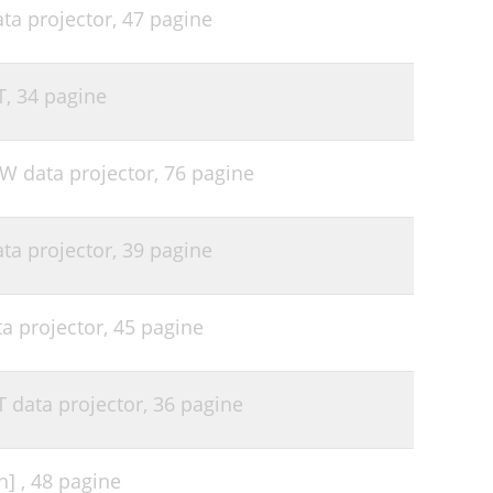
ata projector,
47 pagine
42
45
T,
34 pagine
46
47
-W data projector,
76 pagine
51
52
ata projector,
39 pagine
53
55
ta projector,
45 pagine
T data projector,
36 pagine
n] ,
48 pagine