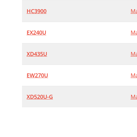
HC3900
Ma
EX240U
Ma
XD435U
Ma
EW270U
Ma
XD520U-G
Ma