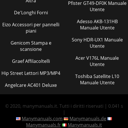
Altra
Pfister GT49-DF0K Manuale
Utente
De'Longhi Forni
Adesso AKB-131HB
Eizo Accessori per pannelli
Manuale Utente
piani
Sony HDR-UX1 Manuale
Genicom Stampa e
Utente
scansione
Acer V176L Manuale
Graef Affilacoltelli
Utente
Hip Street Lettori MP3/MP4
Toshiba Satellite L10
Manuale Utente
Angelcare AC401 Deluxe
© 2020, manymanuals.it. Tutti i diritti riservati | 0.041 s
|
Manymanuals.com
Manymanuals.de
Manymanuals.fr
Manymanuals.it