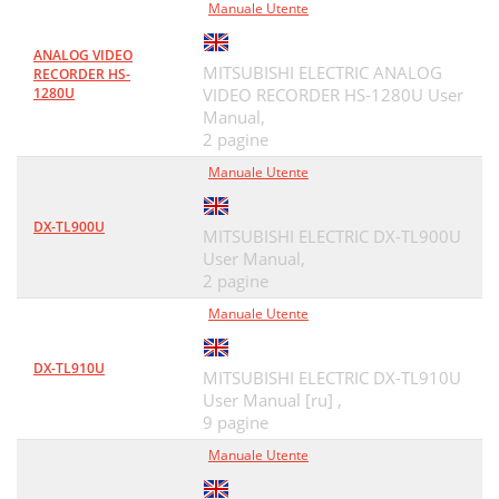
Manuale Utente
ANALOG VIDEO
MITSUBISHI ELECTRIC ANALOG
RECORDER HS-
1280U
VIDEO RECORDER HS-1280U User
Manual,
2 pagine
Manuale Utente
DX-TL900U
MITSUBISHI ELECTRIC DX-TL900U
User Manual,
2 pagine
Manuale Utente
DX-TL910U
MITSUBISHI ELECTRIC DX-TL910U
User Manual [ru] ,
9 pagine
Manuale Utente