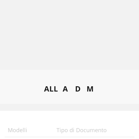
ALL
A
D
M
Modelli
Tipo di Documento