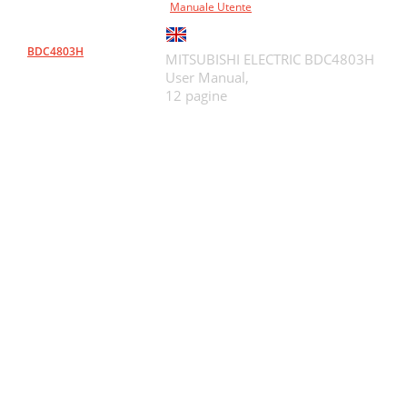
Manuale Utente
BDC4803H
MITSUBISHI ELECTRIC BDC4803H
User Manual,
12 pagine