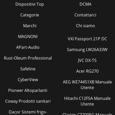
Dispositivi Top
DCMA
Categorie
Contattarci
Marchi
Chi siamo
MAGNONI
VXI Passport 21P DC
APart-Audio
Samsung LW26A33W
Rust-Oleum Professional
JVC DX-T5
Safeline
Acer RG270
CyberView
AEG IKE74451XB Manuale
Utente
Pioneer Altoparlanti
Hitachi C12FSA Manuale
Coway Prodotti sanitari
Utente
Dacor Sistemi frigo-
Clarion CZ200EG Manuale