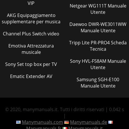
VIP
Netgear WG111T Manuale
Utente
AKG Equipaggiamento
supplementare per musica
Daewoo DWR-WE3011WW
Manuale Utente
Channel Plus Switch video
Tripp Lite PR-PRO4 Scheda
Emotiva Attrezzatura
Tecnica
musicale
Sony HVL-F58AM Manuale
Sony Set top box per TV
Utente
Ematic Extender AV
Samsung SGH-E100
Manuale Utente
© 2020, manymanuals.it. Tutti i diritti riservati | 0.042 s
|
Manymanuals.com
Manymanuals.de
Manymanuals.fr
Manymanuals.it